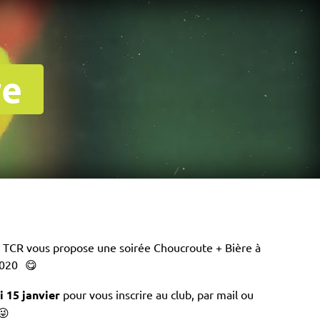
re
e TCR vous propose une soirée Choucroute + Bière à
2020
😋
 15 janvier
pour vous inscrire au club, par mail ou
😜