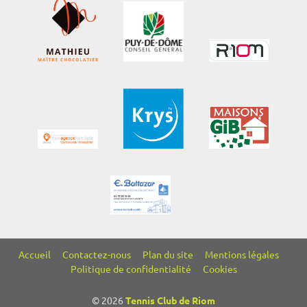
Accueil
Contactez-nous
Plan du site
Mentions légales
Politique de confidentialité
Cookies
© 2026
Tennis Club de Riom