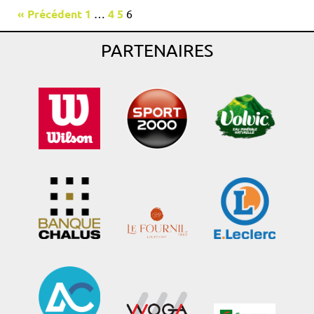
« Précédent
1
…
4
5
6
PARTENAIRES